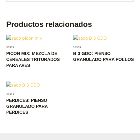
Productos relacionados
Valorado
Valorado
PICON MIX: MEZCLA DE
B-3 GDO: PIENSO
con
con
CEREALES TRITURADOS
GRANULADO PARA POLLOS
0
0
de
de
PARA AVES
5
5
Valorado
PERDICES: PIENSO
con
GRANULADO PARA
0
de
PERDICES
5