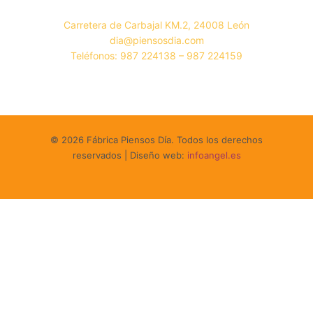
Carretera de Carbajal KM.2, 24008 León
dia@piensosdia.com
Teléfonos: 987 224138 – 987 224159
© 2026 Fábrica Piensos Día. Todos los derechos
reservados | Diseño web:
infoangel.es