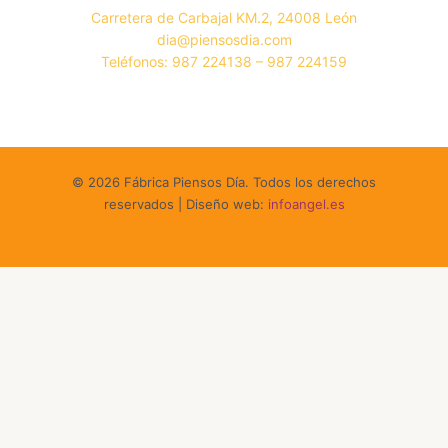
Carretera de Carbajal KM.2, 24008 León
dia@piensosdia.com
Teléfonos: 987 224138 – 987 224159
© 2026 Fábrica Piensos Día. Todos los derechos
reservados | Diseño web:
infoangel.es